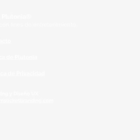
 Plutonia®
 con fines de entretenimiento
acto
ca de Plutonia
ica de Privacidad
ing y Diseño UX
amsocketbranding.com
t Sell My Personal Information