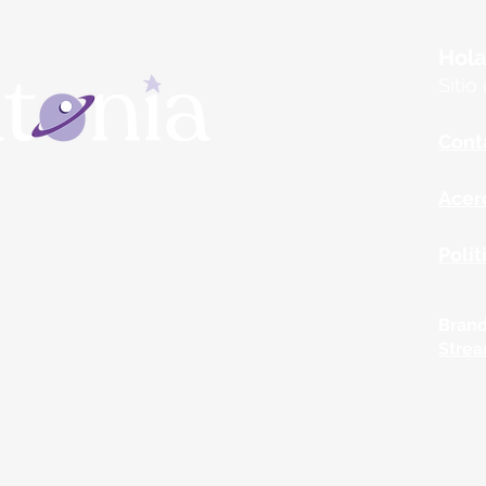
Hola
Sitio
C
ont
Acer
Polít
Brand
Stre
Do No