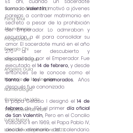
Es ahí, cuando un sacerdote 
llamado 
Valentín
, motivó a jóvenes 
Suerte zodiacal 2023
parejas a contraer matrimonio en 
Feng Shui
secreto a pesar de la prohibición 
Abundancia
del Emperador. Lo admiraban y 
recurrían a él para consolidar su 
Prosperidad
amor. El sacerdote murió en el año 
Energía Chi
270 al ser descubierto y 
decapitado por el Emperador. Fue 
Mapa de Bagua
ejecutado el 
14 de febrero, 
y desde 
Ángeles Guía
entonces se le conoce como el 
Mensaje de los Ángeles
Santo de los enamorados.
 Años 
después fue canonizado.
Numerología
Camino de Vida
El papa Gelasio I designó el 
14 de 
febrero
 de 494 el primer 
día oficial 
Trayectoría de Vida
de San Valentín,
 Pero en el Concilio 
Luna Nueva
Vaticano II en 1969, el Papa Pablo IV, 
decidió eliminarlo del calendario. 
Luna Llena Septiembre 2023