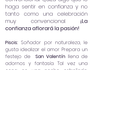
haga sentir en confianza y no 
tanto como una celebración 
muy convencional. 
¡La 
confianza aflorará la pasión!
Piscis:
 Soñador por naturaleza, le 
gusta idealizar el amor. Prepara un 
festejo de  
San Valentín
 llena de 
adornos y fantasía. Tal vez una 
cena en una noche estrellada,   
una escapada a la montaña o lo 
que se te ocurra pero siempre en 
pareja. ¡No olvides los pequeños 
grandes detalles, 
abrirás las 
puertas de su corazón!