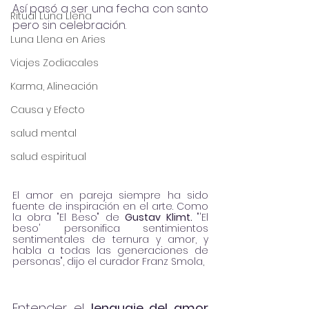
Así pasó a ser una fecha con santo 
Ritual Luna Llena
pero sin celebración.
Luna Llena en Aries
Viajes Zodiacales
Karma, Alineación
Causa y Efecto
salud mental
salud espiritual
El amor en pareja siempre ha sido 
fuente de inspiración en el arte. Como 
la obra "El Beso" de 
Gustav Klimt. 
"'El 
beso' personifica sentimientos 
sentimentales de ternura y amor, y 
habla a todas las generaciones de 
personas", dijo el curador Franz Smola, 
Entender el 
lenguaje del amor 