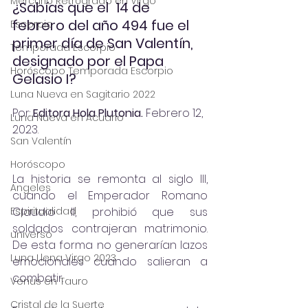
Mercurio Retrógrado en Virgo
¿Sabías que el  14 de 
febrero del año 494 fue el 
Escorpio
primer día de San Valentín, 
Temporada Escorpio
designado por el Papa 
Horóscopo Temporada Escorpio
Gelasio I?
Luna Nueva en Sagitario 2022
Por: 
Editora Hola Plutonia.
 Febrero 12, 
Luna Nueva en Acuario
2023.
San Valentín
Horóscopo
La historia se remonta al siglo III, 
Angeles
cuando el Emperador Romano 
Espiritualidad
Claudio II, prohibió que sus 
soldados contrajeran matrimonio. 
universo
De esta forma no generarían lazos 
Luna Llena Virgo 2023
emocionales cuando salieran a 
combatir.
Venus en Tauro
Cristal de la Suerte